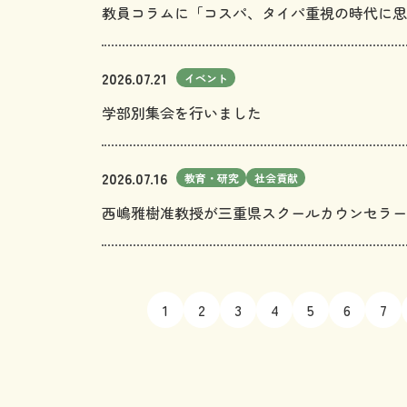
教員コラムに「コスパ、タイパ重視の時代に思
2026.07.21
イベント
学部別集会を行いました
2026.07.16
教育・研究
社会貢献
西嶋雅樹准教授が三重県スクールカウンセラー
1
2
3
4
5
6
7