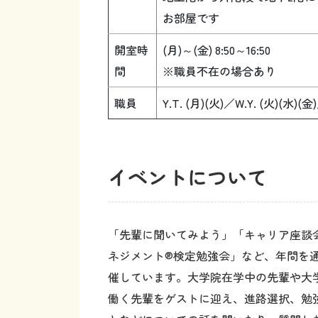
開室時
(月)～(金) 8:50～16:50
間
※職員不在の場合あり
職員
Y.T. (月)(火)／W.Y. (火)(水)(金)
イベントについて
「先輩に聞いてみよう」「キャリア座談
ネジメント®検定勉強会」など、年間を
催しています。大学院在学中の先輩や大
働く先輩をゲストに迎え、進路選択、勉
となどについての話を聞いたり、質問し