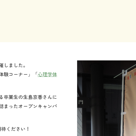
開催しました。
体験コーナー」「
心理学体
る卒業生の生島京香さんに
詰まったオープンキャンパ
期待ください！